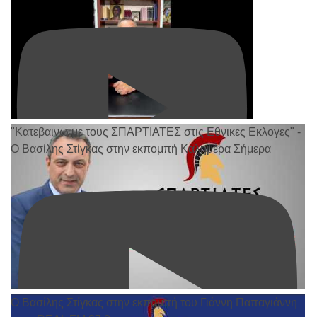
"Κατεβαινω με τους ΣΠΑΡΤΙΑΤΕΣ στις Εθνικες Εκλογες" -
Ο Βασίλης Στίγκας στην εκπομπή Καλημέρα Σήμερα
Ο Βασίλης Στίγκας στην εκπομπή του Γιάννη Παπαγιάννη