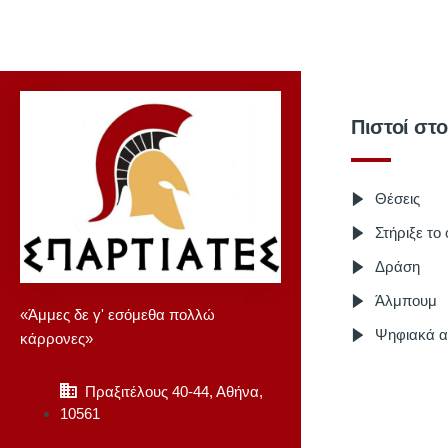
Πιστοί στ
Θέσεις
Στήριξε το
Δράση
Άλμπουμ
«Άμμες δε γ' εσόμεθα πολλώ
Ψηφιακά α
κάρρονες»
Πραξιτέλους 40-44, Αθήνα,
10561