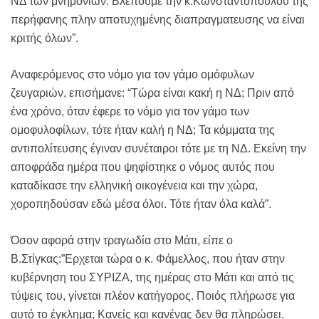
ΝΔ των μνημονίων. Βλέπουμε την κ.Κωνσταντοπούλου της
περήφανης πλην αποτυχημένης διαπραγματευσης να είναι
κριτής όλων”.
Αναφερόμενος στο νόμο για τον γάμο ομόφυλων
ζευγαριών, επισήμανε: “Τώρα είναι κακή η ΝΔ; Πριν από
ένα χρόνο, όταν έφερε το νόμο για τον γάμο των
ομοφυλοφίλων, τότε ήταν καλή η ΝΔ; Τα κόμματα της
αντιπολίτευσης έγιναν συνέταιροι τότε με τη ΝΔ. Εκείνη την
αποφράδα ημέρα που ψηφίστηκε ο νόμος αυτός που
καταδίκασε την ελληνική οικογένεια και την χώρα,
χοροπηδούσαν εδώ μέσα όλοι. Τότε ήταν όλα καλά”.
Όσον αφορά στην τραγωδία στο Μάτι, είπε ο
Β.Στίγκας:”Ερχεται τώρα ο κ. Φάμελλος, που ήταν στην
κυβέρνηση του ΣΥΡΙΖΑ, της ημέρας στο Μάτι και από τις
τύψεις του, γίνεται πλέον κατήγορος. Ποιός πλήρωσε για
αυτό το έγκλημα; Κανείς και κανένας δεν θα πληρώσει.