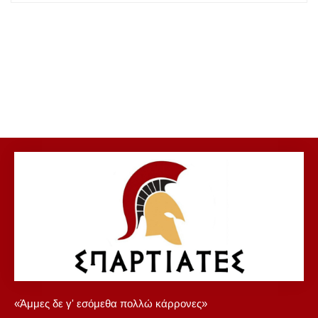
«Άμμες δε γ' εσόμεθα πολλώ κάρρονες»