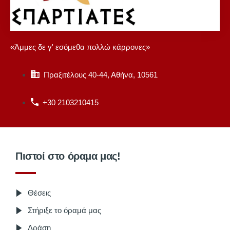
«Άμμες δε γ' εσόμεθα πολλώ κάρρονες»
Πραξιτέλους 40-44, Αθήνα, 10561
+30 2103210415
Πιστοί στο όραμα μας!
Θέσεις
Στήριξε το όραμά μας
Δράση