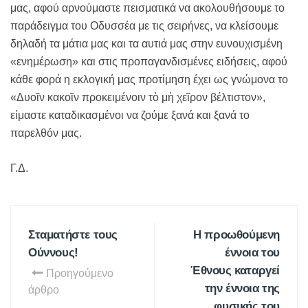
μας, αφού αρνούμαστε πεισματικά να ακολουθήσουμε το
παράδειγμα του Οδυσσέα με τις σειρήνες, να κλείσουμε
δηλαδή τα μάτια μας και τα αυτιά μας στην ευνουχισμένη
«ενημέρωση» και στις προπαγανδισμένες ειδήσεις, αφού
κάθε φορά η εκλογική μας προτίμηση έχει ως γνώμονα το
«Δυοῖν κακοῖν προκειμένοιν τὸ μὴ χεῖρον βέλτιστον»,
είμαστε καταδικασμένοι να ζούμε ξανά και ξανά το
παρελθόν μας.
Γ.Δ.
Σταματήστε τους
Η προωθούμενη
Ούννους!
έννοια του
Έθνους καταργεί
Προηγούμενο
την έννοια της
άρθρο
φυσικής του