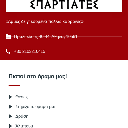
«Άμμες δε γ' εσόμεθα πολλώ κάρρονες»
Πραξιτέλους 40-44, Αθήνα, 10561
+30 2103210415
Πιστοί στο όραμα μας!
Θέσεις
Στήριξε το όραμά μας
Δράση
Άλμπουμ