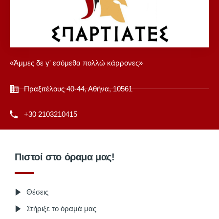
«Άμμες δε γ' εσόμεθα πολλώ κάρρονες»
Πραξιτέλους 40-44, Αθήνα, 10561
+30 2103210415
Πιστοί στο όραμα μας!
Θέσεις
Στήριξε το όραμά μας