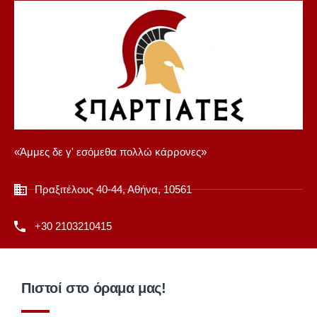
«Άμμες δε γ' εσόμεθα πολλώ κάρρονες»
Πραξιτέλους 40-44, Αθήνα, 10561
+30 2103210415
Πιστοί στο όραμα μας!