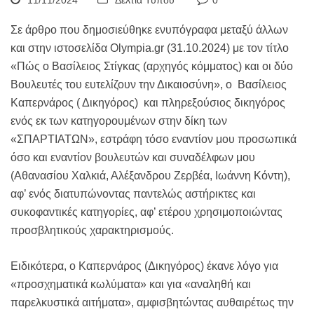
11/11/2024
Δελτία Τύπου
0
Σε άρθρο που δημοσιεύθηκε ενυπόγραφα μεταξύ άλλων
και στην ιστοσελίδα Olympia.gr (31.10.2024) με τον τίτλο
«Πώς ο Βασίλειος Στίγκας (αρχηγός κόμματος) και οι δύο
Βουλευτές του ευτελίζουν την Δικαιοσύνη», ο Βασίλειος
Καπερνάρος ( Δικηγόρος) και πληρεξούσιος δικηγόρος
ενός εκ των κατηγορουμένων στην δίκη των
«ΣΠΑΡΤΙΑΤΩΝ», εστράφη τόσο εναντίον μου προσωπικά
όσο και εναντίον βουλευτών και συναδέλφων μου
(Αθανασίου Χαλκιά, Αλέξανδρου Ζερβέα, Ιωάννη Κόντη),
αφ’ ενός διατυπώνοντας παντελώς αστήρικτες και
συκοφαντικές κατηγορίες, αφ’ ετέρου χρησιμοποιώντας
προσβλητικούς χαρακτηρισμούς.
Ειδικότερα, ο Καπερνάρος (Δικηγόρος) έκανε λόγο για
«προσχηματικά κωλύματα» και για «αναληθή και
παρελκυστικά αιτήματα», αμφισβητώντας αυθαιρέτως την