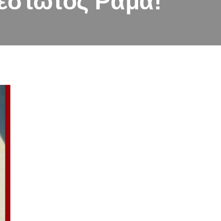
θεστώτος Ράμα!