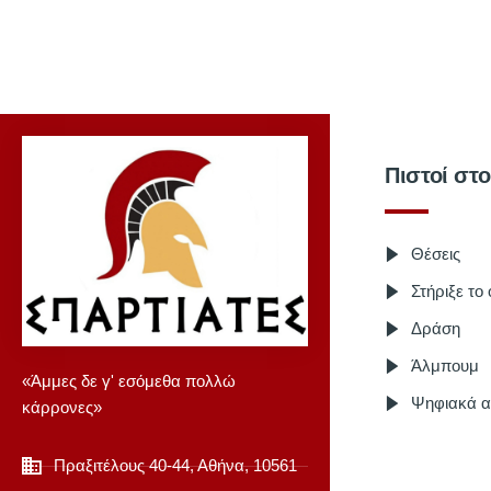
Πιστοί στ
Θέσεις
Στήριξε το
Δράση
Άλμπουμ
«Άμμες δε γ' εσόμεθα πολλώ
Ψηφιακά α
κάρρονες»
Πραξιτέλους 40-44, Αθήνα, 10561