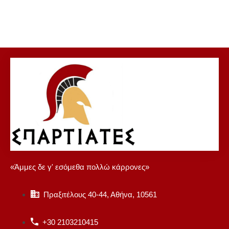
«Άμμες δε γ' εσόμεθα πολλώ κάρρονες»
Πραξιτέλους 40-44, Αθήνα, 10561
+30 2103210415