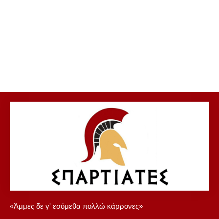
«Άμμες δε γ' εσόμεθα πολλώ κάρρονες»