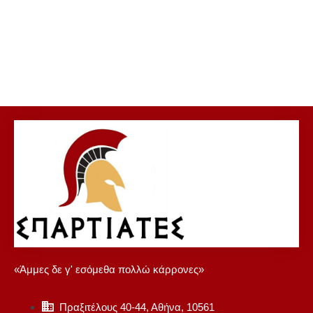
«Άμμες δε γ' εσόμεθα πολλώ κάρρονες»
Πραξιτέλους 40-44, Αθήνα, 10561