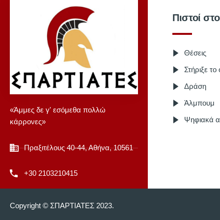
Πιστοί στ
Θέσεις
Στήριξε το
Δράση
Άλμπουμ
«Άμμες δε γ' εσόμεθα πολλώ
Ψηφιακά α
κάρρονες»
Πραξιτέλους 40-44, Αθήνα, 10561
+30 2103210415
Copyright © ΣΠΑΡΤΙΑΤΕΣ 2023.