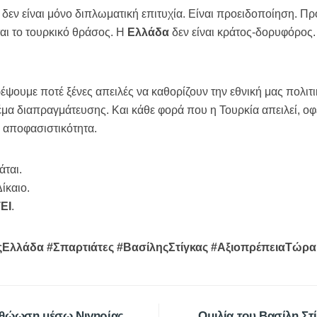
δεν είναι μόνο διπλωματική επιτυχία. Είναι προειδοποίηση. Πρ
αι το τουρκικό θράσος. Η
Ελλάδα
δεν είναι κράτος-δορυφόρος.
τρέψουμε ποτέ ξένες απειλές να καθορίζουν την εθνική μας πολιτ
 θέμα διαπραγμάτευσης. Και κάθε φορά που η Τουρκία απειλεί, ο
 αποφασιστικότητα.
άται.
Δίκαιο.
ΕΙ
.
ιςΕλλάδα #Σπαρτιάτες #ΒασίληςΣτίγκας #ΑξιοπρέπειαΤώρα
αθώωση μέσω Νιγηρίας,
Ομιλία του Βασίλη Στ