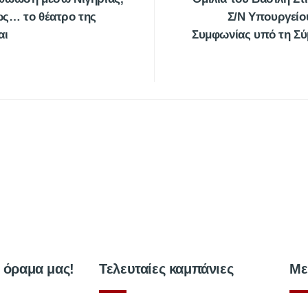
ως… το θέατρο της
Σ/Ν Υπουργείο
αι
Συμφωνίας υπό τη Σύμ
ο όραμα μας!
Τελευταίες καμπάνιες
Με