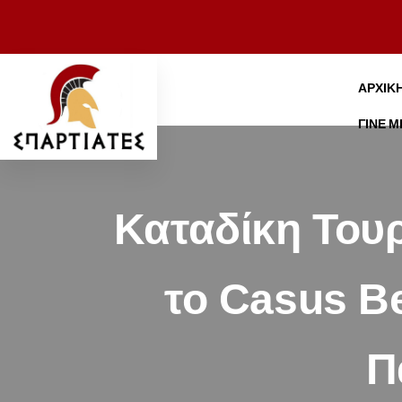
ΑΡΧΙΚ
ΓΊΝΕ 
Καταδίκη Του
το Casus Be
Π