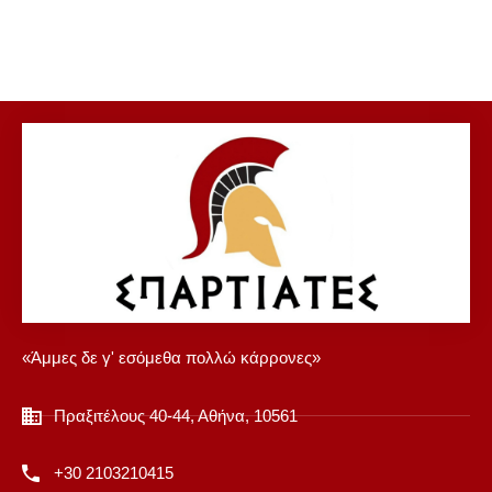
«Άμμες δε γ' εσόμεθα πολλώ κάρρονες»
Πραξιτέλους 40-44, Αθήνα, 10561
+30 2103210415