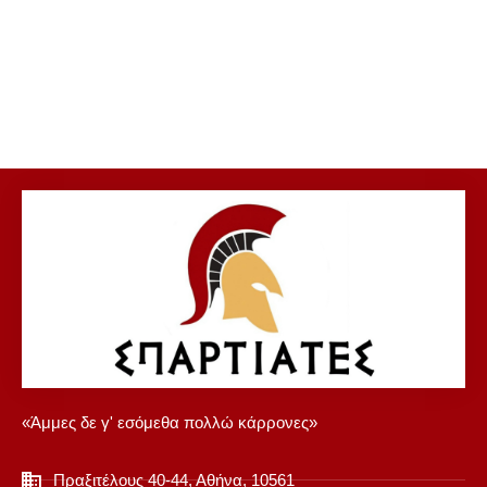
«Άμμες δε γ' εσόμεθα πολλώ κάρρονες»
Πραξιτέλους 40-44, Αθήνα, 10561