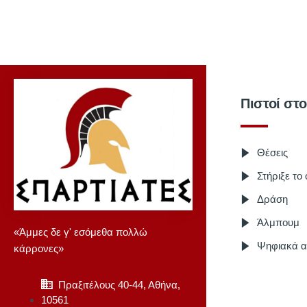
Πιστοί στ
Θέσεις
Στήριξε το
Δράση
Άλμπουμ
«Άμμες δε γ' εσόμεθα πολλώ
Ψηφιακά α
κάρρονες»
Πραξιτέλους 40-44, Αθήνα,
10561