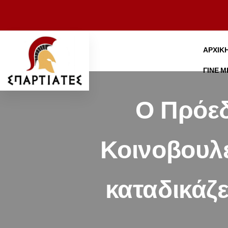
ΑΡΧΙΚ
ΓΊΝΕ 
Ο Πρόεδ
Κοινοβουλ
καταδικάζ