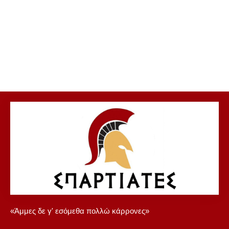
«Άμμες δε γ' εσόμεθα πολλώ κάρρονες»