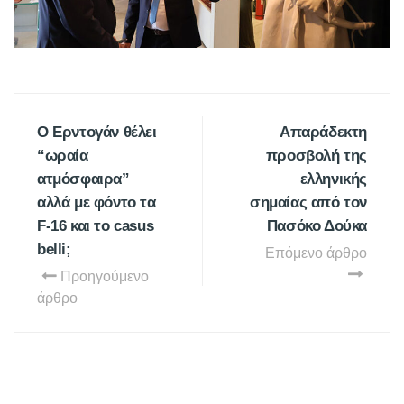
Ο Ερντογάν θέλει
Απαράδεκτη
“ωραία
προσβολή της
ατμόσφαιρα”
ελληνικής
αλλά με φόντο τα
σημαίας από τον
F-16 και το casus
Πασόκο Δούκα
belli;
Επόμενο άρθρο
Προηγούμενο
άρθρο