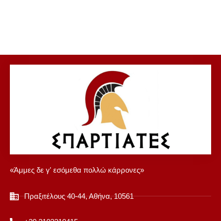
«Άμμες δε γ' εσόμεθα πολλώ κάρρονες»
Πραξιτέλους 40-44, Αθήνα, 10561