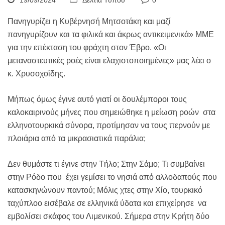
19/09/2024
Δελτία Τύπου
0
Πανηγυρίζει η Κυβέρνησή Μητσοτάκη και μαζί
πανηγυρίζουν και τα φιλικά και άκρως αντικειμενικά» ΜΜΕ
για την επέκταση του φράχτη στον Έβρο. «Οι
μεταναστευτικές ροές είναι ελαχιστοποιημένες» μας λέει ο
κ. Χρυσοχοΐδης.
Μήπως όμως έγινε αυτό γιατί οι δουλέμποροι τους
καλοκαιρινούς μήνες που σημειώθηκε η μείωση ροών στα
ελληνοτουρκικά σύνορα, προτίμησαν να τους περνούν με
πλοιάρια από τα μικρασιατικά παράλια;
Δεν θυμάστε τι έγινε στην Τήλο; Στην Σάμο; Τι συμβαίνει
στην Ρόδο που έχει γεμίσει το νησιά από αλλοδαπούς που
κατασκηνώνουν παντού; Μόλις χτες στην Χίo, τουρκικό
ταχύπλοο εισέβαλε σε ελληνικά ύδατα και επιχείρησε να
εμβολίσει σκάφος του Λιμενικού. Σήμερα στην Κρήτη δύο