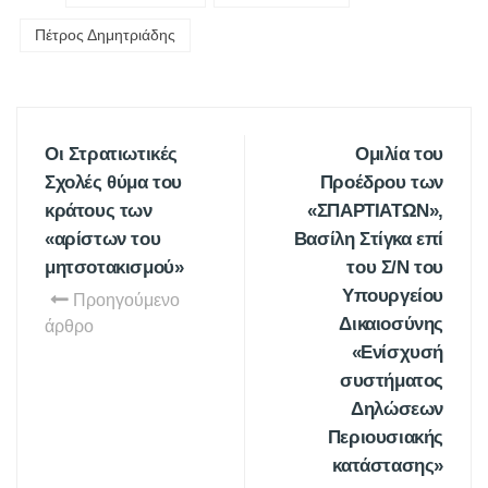
Πέτρος Δημητριάδης
Οι Στρατιωτικές
Ομιλία του
Σχολές θύμα του
Προέδρου των
κράτους των
«ΣΠΑΡΤΙΑΤΩΝ»,
«αρίστων του
Βασίλη Στίγκα επί
μητσοτακισμού»
του Σ/Ν του
Υπουργείου
Προηγούμενο
Δικαιοσύνης
άρθρο
«Ενίσχυσή
συστήματος
Δηλώσεων
Περιουσιακής
κατάστασης»