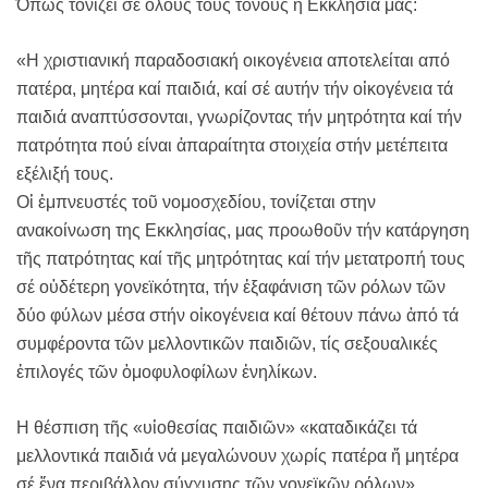
Όπως τονίζει σε όλους τους τόνους η Εκκλησία μας:
«Η χριστιανική παραδοσιακή οικογένεια αποτελείται από
πατέρα, μητέρα καί παιδιά, καί σέ αυτήν τήν οἰκογένεια τά
παιδιά αναπτύσσονται, γνωρίζοντας τήν μητρότητα καί τήν
πατρότητα πού είναι ἀπαραίτητα στοιχεία στήν μετέπειτα
εξέλιξή τους.
Οἱ ἐμπνευστές τοῦ νομοσχεδίου, τονίζεται στην
ανακοίνωση της Εκκλησίας, μας προωθοῦν τήν κατάργηση
τῆς πατρότητας καί τῆς μητρότητας καί τήν μετατροπή τους
σέ οὐδέτερη γονεϊκότητα, τήν ἐξαφάνιση τῶν ρόλων τῶν
δύο φύλων μέσα στήν οἰκογένεια καί θέτουν πάνω ἀπό τά
συμφέροντα τῶν μελλοντικῶν παιδιῶν, τίς σεξουαλικές
ἐπιλογές τῶν ὁμοφυλοφίλων ἐνηλίκων.
Η θέσπιση τῆς «υἱοθεσίας παιδιῶν» «καταδικάζει τά
μελλοντικά παιδιά νά μεγαλώνουν χωρίς πατέρα ἤ μητέρα
σέ ἕνα περιβάλλον σύγχυσης τῶν γονεϊκῶν ρόλων»,