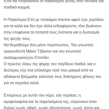
Έτσι θα πλησιάσουν οι παγκόσμιοι γύπες που πεινάνε για
παιδικά κορμιά.
Η Παγκόσμια Ελίτ με πλοκάμια παντού αφού έχει χορτάσει
για τα καλά και δεν έχει άλλα ενδιαφέροντα, τότε βγαίνουν
στην επιφάνεια τα ποταπά τους ένστικτα και η δυσοσμία
της ψυχής τους.
Να θυμηθούμε δύο μόνο περιπτώσεις. Του γνωστού
τραγουδιστή Μάικλ Τζάκσον και του γνωστού
εκατομμυριούχου Επστάιν.
Ο πρώτος λόγω της φήμης του παγίδευε παιδιά, και ο
δεύτερος είχε ένα ολόκληρο νησί που μακριά από τα
αδιάκριτα βλέμματα, καλούσε τους διάσημους φίλους του
για να περνάνε καλά.
Επομένως με αυτόν τον νόμο, εάν περάσει, η
ομοφυλοφιλία και τα παρελκόμενα της, στρώνουν έναν
δρόμο χωρίς ηθική, χωρίς αξιοπρέπεια, χωρίς πίστη και