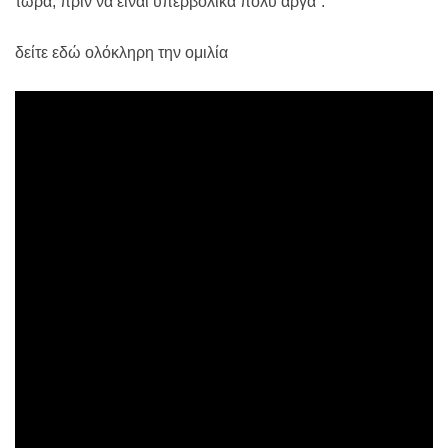
τώρα, πριν να είναι υπερβολικά πολύ αργά”.
δείτε εδώ ολόκληρη την ομιλία