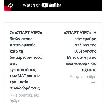
Οι «ΣΠΑΡΤΙΑΤΕΣ»
«ΣΠΑΡΤΙΑΤΕΣ»: Η
δίπλα στους
νέα «μαύρη
Αστυνομικούς
σελίδα» της
κατά τη
Κυβέρνησης
διαμαρτυρία τους
Μητσοτάκη στις
στις
Ελληνοτουρκικές
εγκαταστάσεις
σχέσεις
των ΜΑΤ για τον
Επόμενο άρθρο
τραυματία
συνάδελφό τους
Προηγούμενο
άρθρο