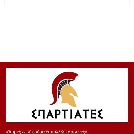
«Άμμες δε γ' εσόμεθα πολλώ κάρρονες»