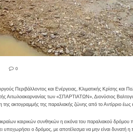
0
ούς Περιβάλλοντος και Ενέργειας, Κλιματικής Κρίσης και Πολ
ής Αιτωλοακαρνανίας των «ΣΠΑΡΤΙΑΤΩΝ», Διονύσιος Βαλτογιά
η της ακτογραμμής της παραλιακής ζώνης από το Αντίρριο έως κ
ν ακραίων καιρικών συνθηκών η εικόνα του παραλιακού δρόμου π
χει υποχωρήσει ο δρόμος, με αποτέλεσμα να μην είναι δυνατή η