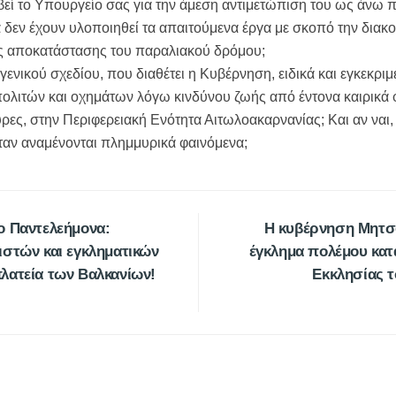
οβεί το Υπουργείο σας για την άμεση αντιμετώπιση του ως άνω
ρα δεν έχουν υλοποιηθεί τα απαιτούμενα έργα με σκοπό την δια
ης αποκατάστασης του παραλιακού δρόμου;
 γενικού σχεδίου, που διαθέτει η Κυβέρνηση, ειδικά και εγκεκρ
λιτών και οχημάτων λόγω κινδύνου ζωής από έντονα καιρικά
ες, στην Περιφερειακή Ενότητα Αιτωλοακαρνανίας; Και αν ναι,
όταν αναμένονται πλημμυρικά φαινόμενα;
ο Παντελεήμονα:
Η κυβέρνηση Μητσ
ιστών και εγκληματικών
έγκλημα πολέμου κατ
λατεία των Βαλκανίων!
Εκκλησίας τ