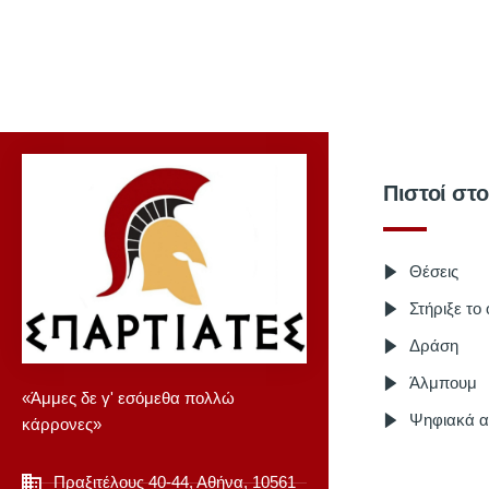
Πιστοί στ
Θέσεις
Στήριξε το
Δράση
Άλμπουμ
«Άμμες δε γ' εσόμεθα πολλώ
Ψηφιακά α
κάρρονες»
Πραξιτέλους 40-44, Αθήνα, 10561