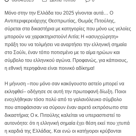
08/04/2025
Δελτία Τύπου
0
Μόνο στην την Ελλάδα του 2025 γίνονται αυτά… Ο
Αντιπεριφερειάρχης Θεσπρωτίας, Θωμάς Πιτούλης,
σύρεται στα δικαστήρια με κατηγορίες που μόνο ως γελοίες
μπορούν να χαρακτηριστούν! Αιτία; Η «ασυγχώρητη»
πράξη του να τολμήσει να αναρτήσει την ελληνική σημαία
στο Σούλι, έναν τόπο ποτισμένο με το αίμα ηρώων και
σύμβολο του ελληνικού αγώνα. Προφανώς, για κάποιους,
η εθνική περηφάνια είναι ποινικό αδίκημα!
Η μήνυση –που μόνο σαν κακόγουστο αστείο μπορεί να
εκληφθεί– οδήγησε σε αυτή την πρωτοφανή δίωξη. Ποιοι
ενοχλήθηκαν τόσο πολύ από το γαλανόλευκο σύμβολο
που αποφάσισαν να σύρουν έναν αιρετό εκπρόσωπο στα
δικαστήρια; Ο κ. Πιτούλης καλείται να υπερασπιστεί το
αυτονόητο: ότι η ελληνική σημαία έχει θέση εκεί που χτυπά
η καρδιά της Ελλάδας. Και ενώ οι κατήγοροι κρύβονται