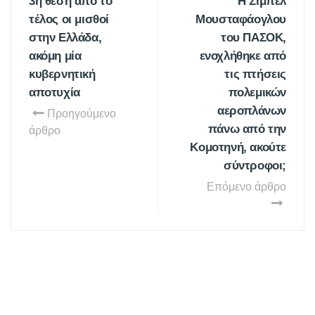
3η θέση από το
Η Σιμπέλ
τέλος οι μισθοί
Μουσταφάογλου
στην Ελλάδα,
του ΠΑΣΟΚ,
ακόμη μία
ενοχλήθηκε από
κυβερνητική
τις πτήσεις
αποτυχία
πολεμικών
αεροπλάνων
Προηγούμενο
πάνω από την
άρθρο
Κομοτηνή, ακούτε
σύντροφοι;
Επόμενο άρθρο