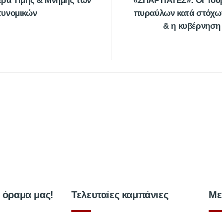
έρα Τιμής & Μνήμης των
«ΣΠΑΡΤΙΑΤΕΣ»: Οι Τούρ
τυνομικών
πυραύλων κατά στόχων
& η κυβέρνηση
ο όραμα μας!
Τελευταίες καμπάνιες
Με