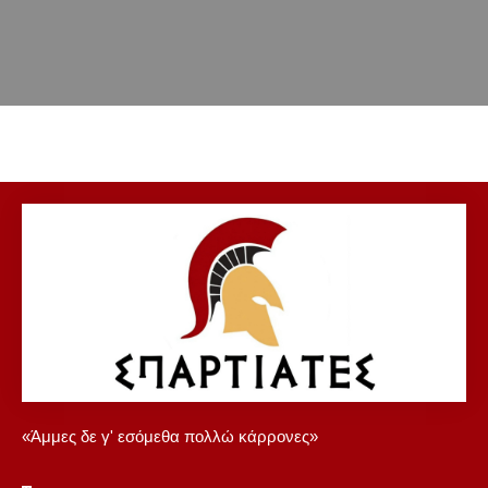
«Άμμες δε γ' εσόμεθα πολλώ κάρρονες»