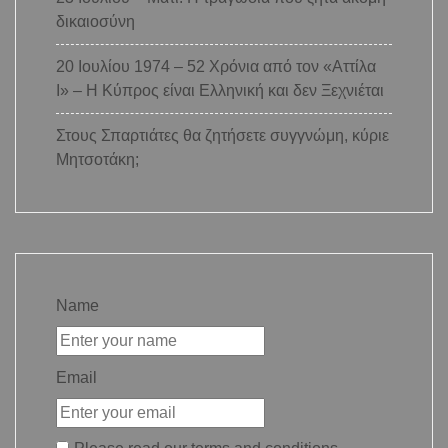
δικαιοσύνη
20 Ιουλίου 1974 – 52 Χρόνια από τον «Αττίλα
Ι» – Η Κύπρος είναι Ελληνική και δεν Ξεχνιέται
Στους Σπαρτιάτες θα ζητήσετε συγγνώμη, κύριε
Μητσοτάκη;
Name
Email