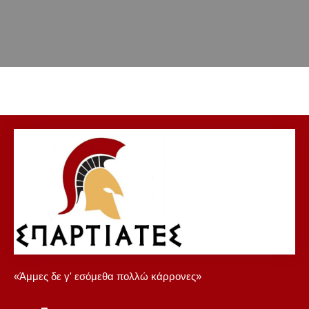
«Άμμες δε γ' εσόμεθα πολλώ κάρρονες»