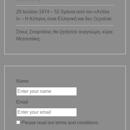
20 Ιουλίου 1974 – 52 Χρόνια από τον «Αττίλα
Ι» – Η Κύπρος είναι Ελληνική και δεν Ξεχνιέται
Στους Σπαρτιάτες θα ζητήσετε συγγνώμη, κύριε
Μητσοτάκη;
Name
Email
Please read our
terms and conditions