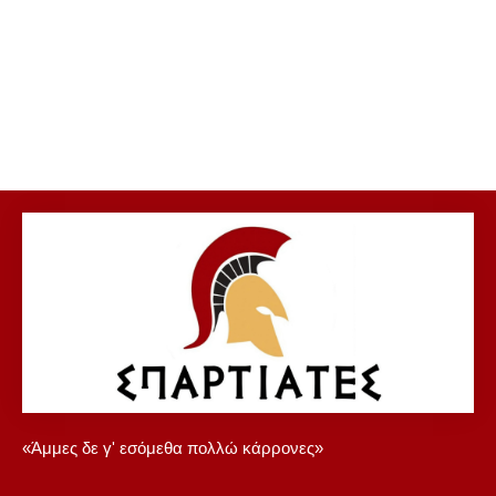
«Άμμες δε γ' εσόμεθα πολλώ κάρρονες»