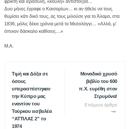
φρικτή και ιερόσυλη, «κουλή» αντιστοιχία…
Δυο μήνες έγραφε ο Καισαρίων… κι αν ήθελε να τους
θυμίσει κάτι δικό τους, ας τους μιλούσε για το Άλαμο, στα
1836, μόλις δέκα χρόνια μετά το Μεσολόγγι… «Αλλά, μ’
όποιον δάσκαλο καθίσεις…»
Μ.Α.
Τιμή και Δόξα σε
Μοναδικό χρυσό
όσους
βιβλίο του 600
υπερασπίστηκαν
π.Χ. ευρέθη στον
την Κύπρο μας
Στρυμόνα!
εναντίον του
Επόμενο άρθρο
Τούρκου εισβολέα
“ΑΤΤΙΛΑΣ 2” το
1974