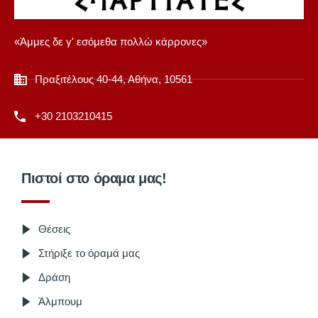
«Άμμες δε γ' εσόμεθα πολλώ κάρρονες»
Πραξιτέλους 40-44, Αθήνα, 10561
+30 2103210415
Πιστοί στο όραμα μας!
Θέσεις
Στήριξε το όραμά μας
Δράση
Άλμπουμ