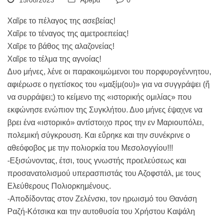
15/08/2023
Άρθρα
0
Χαῖρε το πέλαγος της ασεβείας!
Χαῖρε το τέναγος της αμετροεπείας!
Χαῖρε το βάθος της αλαζονείας!
Χαῖρε το τέλμα της αγνοίας!
Δυο μήνες, λένε οι παρακοιμώμενοι του πορφυρογέννητου,
αφιέρωσε ο ηγετίσκος του «μαξίμ(ου)» για να συγγράψει (ἤ
να συρράψει;) το κείμενο της «ιστορικής ομιλίας» που
εκφώνησε ενώπιον της Συγκλήτου. Δυο μήνες έψαχνε να
βρει ένα «ιστορικό» αντίστοιχο προς την εν Μαριουπόλει,
πολεμική σύγκρουση. Και εὕρηκε και την συνέκρινε ο
αθεόφοβος με την πολιορκία του Μεσολογγίου!!!
-Εξισώνοντας, έτσι, τους γνωστής προελεύσεως και
προσανατολισμού υπερασπιστάς του Αζοφστάλ, με τους
Ελεύθερους Πολιορκημένους.
-Αποδίδοντας στον Ζελένσκι, τον ηρωισμό του Θανάση
Ραζή-Κότσικα και την αυτοθυσία του Χρήστου Καψάλη