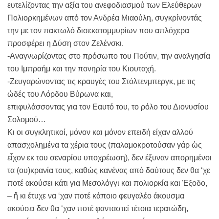
ευτελίζοντας την αξία του ανεφοδιασμού των Ελεύθερων
Πολιορκημένων από τον Ανδρέα Μιαούλη, συγκρίνοντάς
την με τον πακτωλό δισεκατομμυρίων που απλόχερα
προσφέρει η Δύση στον Ζελένσκι.
-Αναγνωρίζοντας στο πρόσωπο του Πούτιν, την αναλγησία
του Ιμπραήμ και την πονηρία του Κιουταχή.
-Ζευγαρώνοντας τις κραυγές του Στόλτενμπεργκ, με τις
ὠδές του Λόρδου Βύρωνα και,
επιφυλάσσοντας για τον Εαυτό του, το ρόλο του Διονυσίου
Σολομού…
Κι οι συγκλητικοί, μόνον και μόνον επειδή είχαν αλλού
απασχολημένα τα χέρια τους (παλαμοκροτούσαν γάρ ὡς
εἶχον εκ του σεναρίου υποχρέωση), δεν έξυναν απορημένοι
τα (ου)κρανία τους, καθώς κανένας από δαύτους δεν θα ‘χε
ποτέ ακούσει κάτι για Μεσολόγγι και πολιορκία και Έξοδο,
– ἤ κι έτυχε να ‘χαν ποτέ κάποιο φευγαλέο άκουσμα
ακούσει δεν θα ‘χαν ποτέ φανταστεί τέτοια τερατώδη,