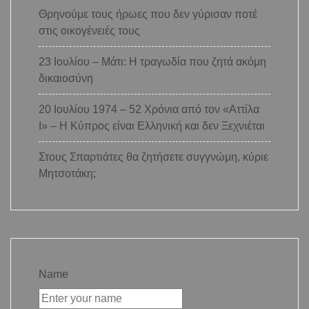
Θρηνούμε τους ήρωες που δεν γύρισαν ποτέ
στις οικογένειές τους
23 Ιουλίου – Μάτι: Η τραγωδία που ζητά ακόμη
δικαιοσύνη
20 Ιουλίου 1974 – 52 Χρόνια από τον «Αττίλα
Ι» – Η Κύπρος είναι Ελληνική και δεν Ξεχνιέται
Στους Σπαρτιάτες θα ζητήσετε συγγνώμη, κύριε
Μητσοτάκη;
Name