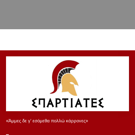
«Άμμες δε γ' εσόμεθα πολλώ κάρρονες»