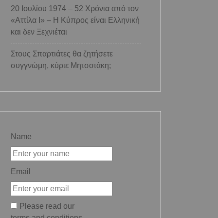
20 Ιουλίου 1974 – 52 Χρόνια από τον
«Αττίλα Ι» – Η Κύπρος είναι Ελληνική
και δεν Ξεχνιέται
Στους Σπαρτιάτες θα ζητήσετε
συγγνώμη, κύριε Μητσοτάκη;
Name
Email
Please read our
terms and conditions