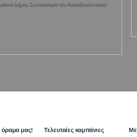
Ιωάννα Δήμου Συντονίστρια του Κοινοβουλευτικού
ο όραμα μας!
Τελευταίες καμπάνιες
Με