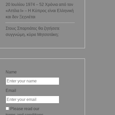
20 Ιουλίου 1974 – 52 Χρόνια από τον
«Αττίλα Ι» – Η Κύπρος είναι Ελληνική
και δεν Ξεχνιέται
Στους Σπαρτιάτες θα ζητήσετε
συγγνώμη, κύριε Μητσοτάκη;
Name
Email
Please read our
terms and conditions