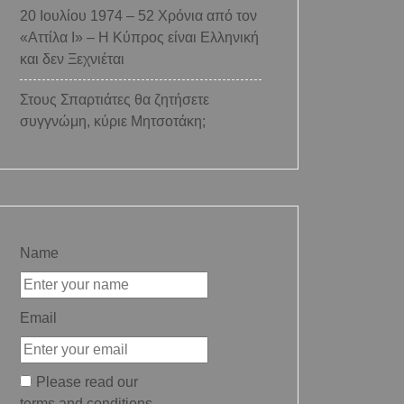
20 Ιουλίου 1974 – 52 Χρόνια από τον
«Αττίλα Ι» – Η Κύπρος είναι Ελληνική
και δεν Ξεχνιέται
Στους Σπαρτιάτες θα ζητήσετε
συγγνώμη, κύριε Μητσοτάκη;
Name
Email
Please read our
terms and conditions