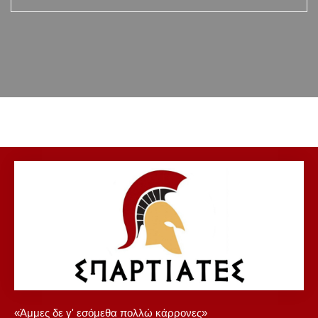
«Άμμες δε γ' εσόμεθα πολλώ κάρρονες»