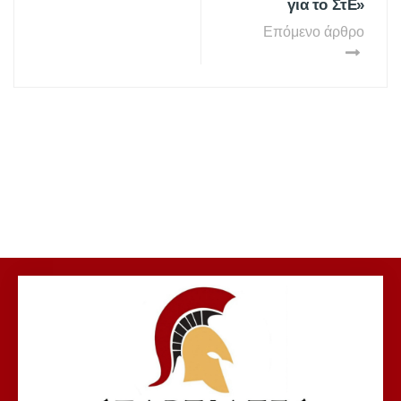
για το ΣτΕ»
Επόμενο άρθρο