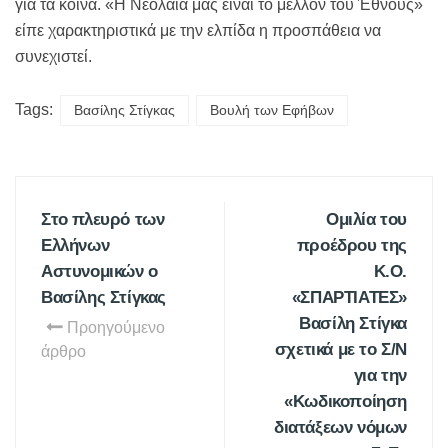
για τα κοινά. «Η Νεολαία μας είναι το μέλλον του Έθνους»
είπε χαρακτηριστικά με την ελπίδα η προσπάθεια να
συνεχιστεί.
Tags:
Βασίλης Στίγκας
Βουλή των Εφήβων
Στο πλευρό των
Ομιλία του
Ελλήνων
προέδρου της
Αστυνομικών ο
Κ.Ο.
Βασίλης Στίγκας
«ΣΠΑΡΤΙΑΤΕΣ»
Βασίλη Στίγκα
Προηγούμενο
σχετικά με το Σ/Ν
άρθρο
για την
«Κωδικοποίηση
διατάξεων νόμων