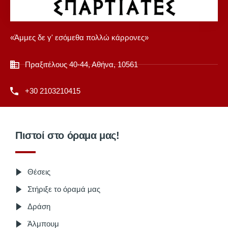
«Άμμες δε γ' εσόμεθα πολλώ κάρρονες»
Πραξιτέλους 40-44, Αθήνα, 10561
+30 2103210415
Πιστοί στο όραμα μας!
Θέσεις
Στήριξε το όραμά μας
Δράση
Άλμπουμ