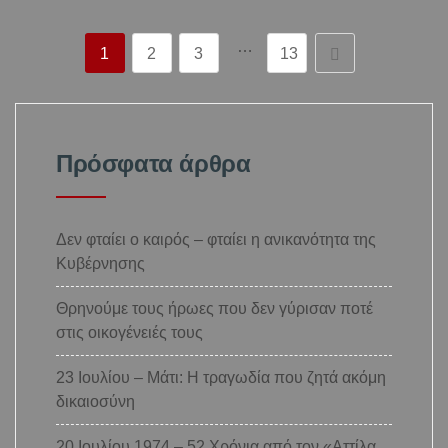
…
1
2
3
13
Πρόσφατα άρθρα
Δεν φταίει ο καιρός – φταίει η ανικανότητα της
Κυβέρνησης
Θρηνούμε τους ήρωες που δεν γύρισαν ποτέ
στις οικογένειές τους
23 Ιουλίου – Μάτι: Η τραγωδία που ζητά ακόμη
δικαιοσύνη
20 Ιουλίου 1974 – 52 Χρόνια από τον «Αττίλα