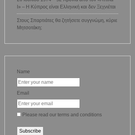
Ι» – Η Κύπρος είναι Ελληνική και δεν Ξεχνιέται
Στους Σπαρτιάτες θα ζητήσετε συγγνώμη, κύριε
Μητσοτάκη;
Name
Email
Please read our
terms and conditions