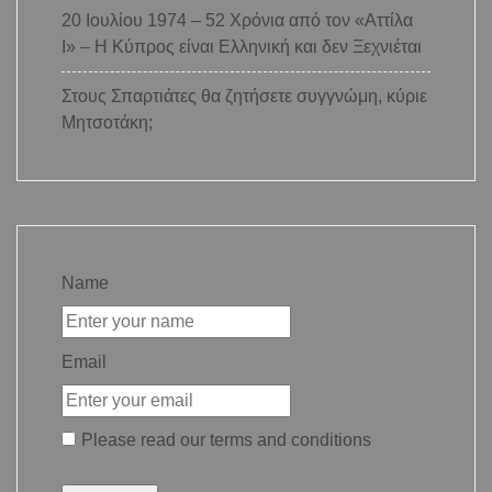
20 Ιουλίου 1974 – 52 Χρόνια από τον «Αττίλα
Ι» – Η Κύπρος είναι Ελληνική και δεν Ξεχνιέται
Στους Σπαρτιάτες θα ζητήσετε συγγνώμη, κύριε
Μητσοτάκη;
Name
Email
Please read our
terms and conditions