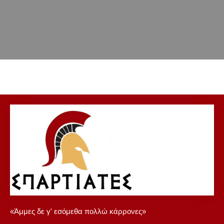
«Άμμες δε γ' εσόμεθα πολλώ κάρρονες»