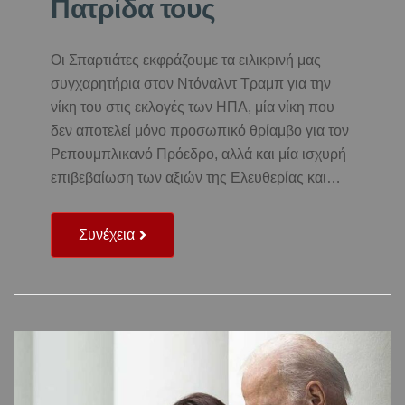
Πατρίδα τους
Οι Σπαρτιάτες εκφράζουμε τα ειλικρινή μας
συγχαρητήρια στον Ντόναλντ Τραμπ για την
νίκη του στις εκλογές των ΗΠΑ, μία νίκη που
δεν αποτελεί μόνο προσωπικό θρίαμβο για τον
Ρεπουμπλικανό Πρόεδρο, αλλά και μία ισχυρή
επιβεβαίωση των αξιών της Ελευθερίας και…
Συνέχεια