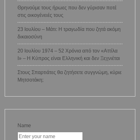
Θρηνούμε τους ήρωες που δεν γύρισαν ποτέ
στις οικογένειές τους
23 Ιουλίου – Μάτι: Η τραγωδία που ζητά ακόμη
δικαιοσύνη
20 Ιουλίου 1974 – 52 Χρόνια από τον «Αττίλα
Ι» – Η Κύπρος είναι Ελληνική και δεν Ξεχνιέται
Στους Σπαρτιάτες θα ζητήσετε συγγνώμη, κύριε
Μητσοτάκη;
Name