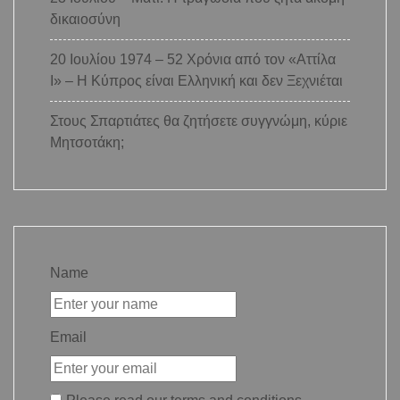
δικαιοσύνη
20 Ιουλίου 1974 – 52 Χρόνια από τον «Αττίλα
Ι» – Η Κύπρος είναι Ελληνική και δεν Ξεχνιέται
Στους Σπαρτιάτες θα ζητήσετε συγγνώμη, κύριε
Μητσοτάκη;
Name
Email