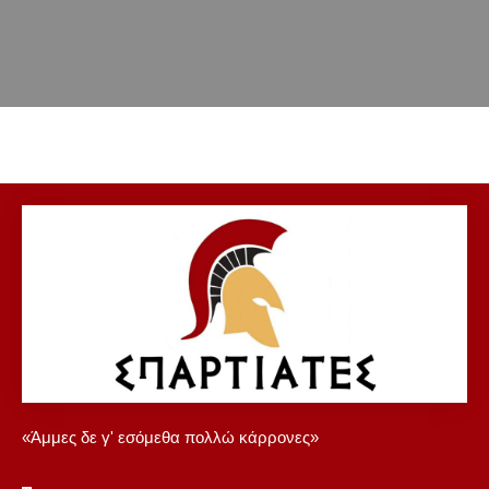
«Άμμες δε γ' εσόμεθα πολλώ κάρρονες»