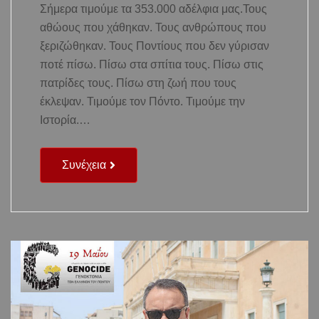
Σήμερα τιμούμε τα 353.000 αδέλφια μας.Τους
αθώους που χάθηκαν. Τους ανθρώπους που
ξεριζώθηκαν. Τους Ποντίους που δεν γύρισαν
ποτέ πίσω. Πίσω στα σπίτια τους. Πίσω στις
πατρίδες τους. Πίσω στη ζωή που τους
έκλεψαν. Τιμούμε τον Πόντο. Τιμούμε την
Ιστορία.…
Συνέχεια