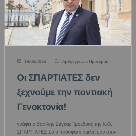
19/05/2025
Αρθρογραφία Προέδρου
Οι ΣΠΑΡΤΙΑΤΕΣ δεν
ξεχνούμε την ποντιακή
Γενοκτονία!
γράφει ο Βασίλης ΣτίγκαςΠρόεδρος της Κ.Ο.
ΣΠΑΡΤΙΑΤΕΣ Στην πρόσφατη ομιλία μου στην