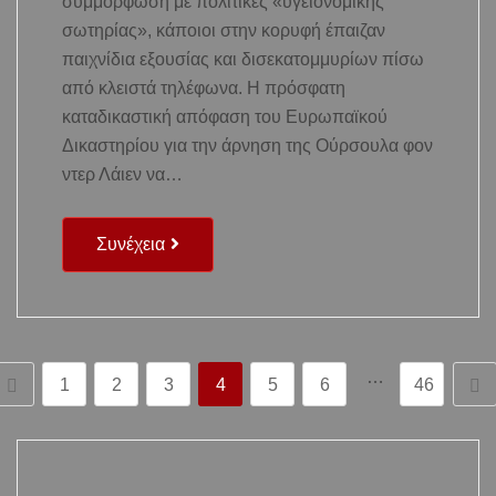
συμμόρφωση με πολιτικές «υγειονομικής
σωτηρίας», κάποιοι στην κορυφή έπαιζαν
παιχνίδια εξουσίας και δισεκατομμυρίων πίσω
από κλειστά τηλέφωνα. Η πρόσφατη
καταδικαστική απόφαση του Ευρωπαϊκού
Δικαστηρίου για την άρνηση της Ούρσουλα φον
ντερ Λάιεν να…
Συνέχεια
…
1
2
3
4
5
6
46